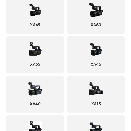
XA65
XA60
XA55
XA45
XA40
XA15