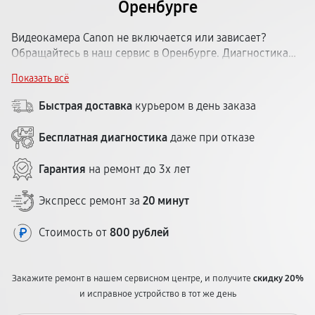
Оренбурге
Видеокамера Canon не включается или зависает?
Обращайтесь в наш сервис в Оренбурге. Диагностика
бесплатная — определим причину поломки и назовём
Показать всё
стоимость. Ремонтируем видеокамеры Кэнон всех
типов: любительские и профессиональные. Срок — от 1
Быстрая доставка
курьером в день заказа
до 5 рабочих дней. Гарантия — до 12 месяцев. Центр
удобно расположен.
Бесплатная диагностика
даже при отказе
Гарантия
на ремонт до 3х лет
Экспресс ремонт за
20 минут
Стоимость от
800 рублей
Закажите ремонт в нашем сервисном центре, и получите
скидку 20%
и исправное устройство в тот же день