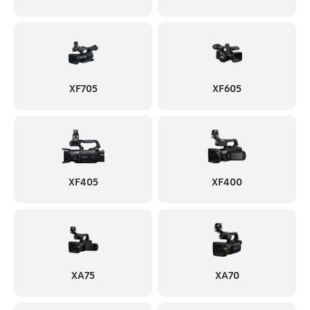
XF705
XF605
XF405
XF400
XA75
XA70