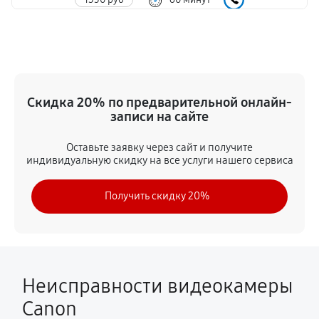
Замена дисплея (экрана)
1440 руб
60 минут
Замена аккумулятора
Скидка 20% по предварительной онлайн-
720 руб
60 минут
записи на сайте
Замена микрофона
Оставьте заявку через сайт и получите
индивидуальную скидку на все услуги нашего сервиса
1310 руб
60 минут
Получить скидку 20%
Замена кнопки включения
1260 руб
60 минут
Замена шлейфа фокусировки
1620 руб
60 минут
Неисправности видеокамеры
Canon