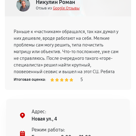
Никулин Роман
Отзыв из
Google.Отзывы
Раньше к «частникам» обращался, так как думал у
них дешевле, вроде работают на себя. Мелкие
проблемы сам могу решить, типа почистить
матрицу или объектив. Что-то посложнее, уже сам
не справляюсь. После очередного такого «горе-
специалиста» решил найти крупный,
проверенный сервис и вышел на этот СЦ. Ребята
профессионалы, ставлю 10 из 10 им за работу.
5
Итоговая оценка:
Адрес:
Новая ул., 4
Режим работы: