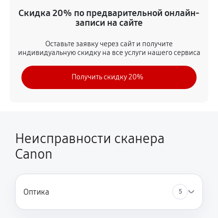
Устранение ошибки подключения
Скидка 20% по предварительной онлайн-
записи на сайте
720 руб
40 минут
Оставьте заявку через сайт и получите
Ремонт системы автоподачи документов (ADF)
индивидуальную скидку на все услуги нашего сервиса
2250 руб
90 минут
Получить скидку 20%
Замена USB-порта
1080 руб
60 минут
Перепрошивка устройства
Неисправности сканера
1350 руб
50 минут
Canon
Замена лампы подсветки
1350 руб
60 минут
Оптика
5
Замена кнопок управления
900 руб
40 минут