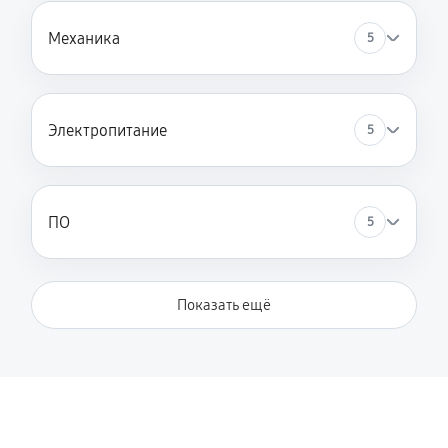
Замена шлейфа
Механика
5
1080 руб
60 минут
Чистка оптической системы
Электропитание
5
1080 руб
60 минут
Ремонт разъема питания
1350 руб
60 минут
ПО
5
Ремонт или замена платы управления
2700 руб
120 минут
Показать ещё
Чистка стекла сканера
720 руб
40 минут
Ремонт или замена датчика изображения (CIS/CCD)