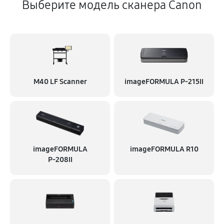
2250 руб
90 минут
Выберите модель сканера Canon
Замена лампы сканирования
1620 руб
70 минут
M40 LF Scanner
imageFORMULA P‑215II
imageFORMULA
imageFORMULA R10
P‑208II