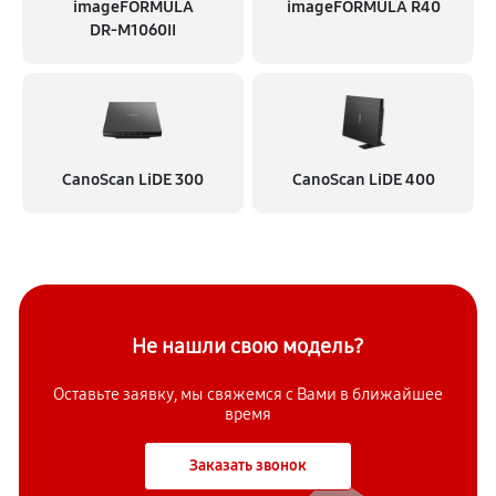
imageFORMULA
imageFORMULA R40
DR‑M1060II
CanoScan LiDE 300
CanoScan LiDE 400
Не нашли свою модель?
Оставьте заявку, мы свяжемся с
Вами в ближайшее
время
Заказать звонок