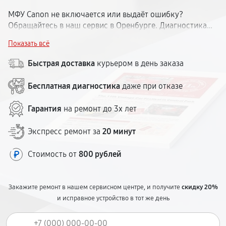
МФУ Canon не включается или выдаёт ошибку?
Обращайтесь в наш сервис в Оренбурге. Диагностика
бесплатная — определим причину поломки и назовём
Показать всё
стоимость. Ремонтируем лазерные и струйные МФУ
Кэнон. Срок — от 1 до 5 рабочих дней. Гарантия — до 12
Быстрая доставка
курьером в день заказа
месяцев. Центр удобно расположен в городе.
Бесплатная диагностика
даже при отказе
Гарантия
на ремонт до 3х лет
Экспресс ремонт за
20 минут
Стоимость от
800 рублей
Закажите ремонт в нашем сервисном центре, и получите
скидку 20%
и исправное устройство в тот же день