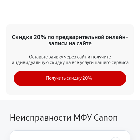
Замена вала
1350 руб
60 минут
Замена тормозной площадки
Скидка 20% по предварительной онлайн-
1080 руб
60 минут
записи на сайте
Замена Wi-Fi
Оставьте заявку через сайт и получите
индивидуальную скидку на все услуги нашего сервиса
1620 руб
60 минут
Получить скидку 20%
Замена каретки
720 руб
60 минут
Замена печатной головки
1350 руб
60 минут
Неисправности МФУ Canon
Замена печки
2250 руб
60 минут