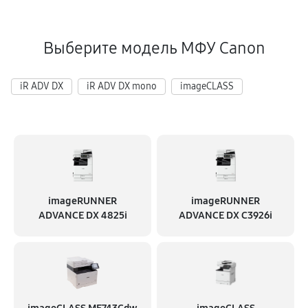
Выберите модель МФУ Canon
iR ADV DX
iR ADV DX mono
imageCLASS
imageRUNNER
imageRUNNER
ADVANCE DX 4825i
ADVANCE DX C3926i