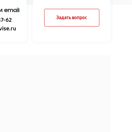
и email
Задать вопрос
47-62
ise.ru